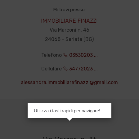
Mi trovi presso:
IMMOBILIARE FINAZZI
Via Marconi n. 46
24068 - Seriate (BG)
Telefono
03530203 ...
Cellulare
34772023 ...
alessandra.immobiliarefinazzi@gmail.com
Utilizza i tasti rapidi per navigare!