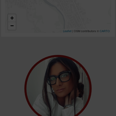
+
−
Leaflet
| OSM contributors ©
CARTO