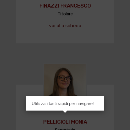
FINAZZI FRANCESCO
Titolare
vai alla scheda
Utilizza i tasti rapidi per navigare!
PELLICIOLI MONIA