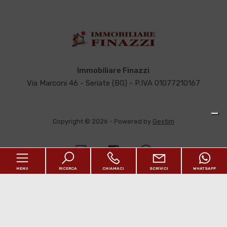
Immobiliare Finazzi
Via Marconi 46 - Seriate (BG) - P.IVA 01077210167
Copyright © 2026 - Powered by
Gestim
MENU
RICERCA
CHIAMACI
SCRIVICI
WHATSAPP