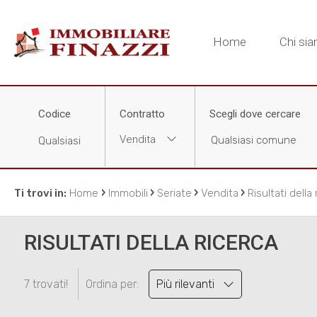
Home
Chi si
Codice
Contratto
Scegli dove cercare
Vendita
›
›
›
›
Ti trovi in:
Home
Immobili
Seriate
Vendita
Risultati della
RISULTATI DELLA RICERCA
7 trovati!
Ordina per:
Più rilevanti