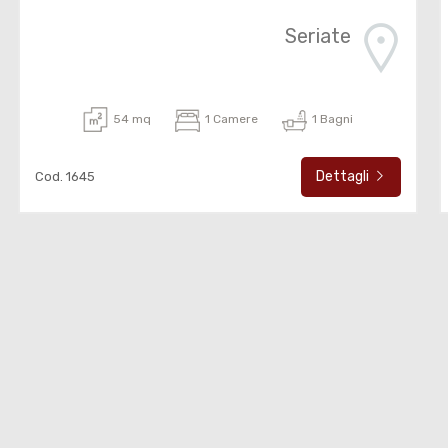
Seriate
54 mq
1 Camere
1 Bagni
Dettagli
Cod. 1645