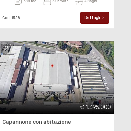
688 mq
6 Camere
4 Bagni
Dettagli
Cod. 1528
€ 1.395.000
Capannone con abitazione