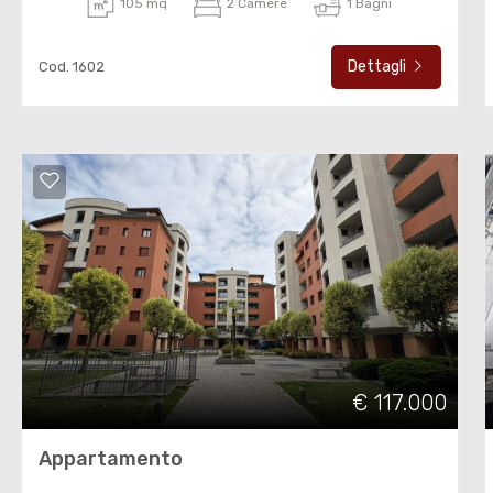
105 mq
2 Camere
1 Bagni
Dettagli
Cod. 1602
€ 117.000
Appartamento