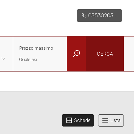
03530203 ...
Prezzo massimo
CERCA
Schede
Lista