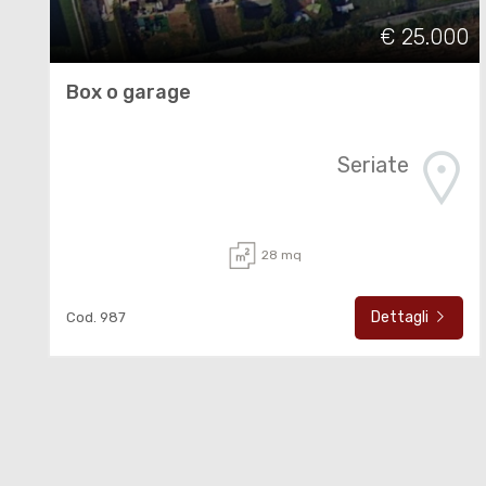
€ 25.000
Box o garage
Seriate
28 mq
Dettagli
Cod. 987