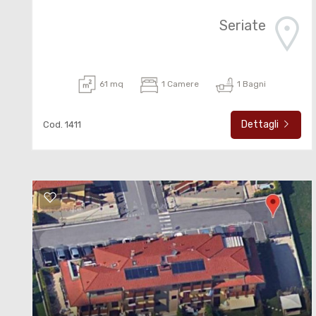
Seriate
61 mq
1 Camere
1 Bagni
Dettagli
Cod. 1411