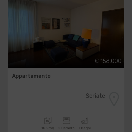
€ 158.000
Appartamento
Seriate
105 mq
2 Camere
1 Bagni