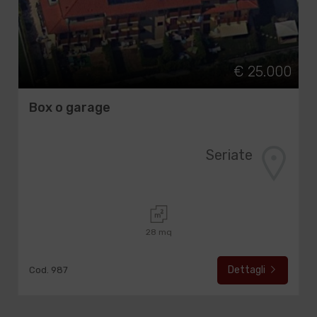
€ 25.000
Box o garage
Seriate
28 mq
Dettagli
Cod. 987