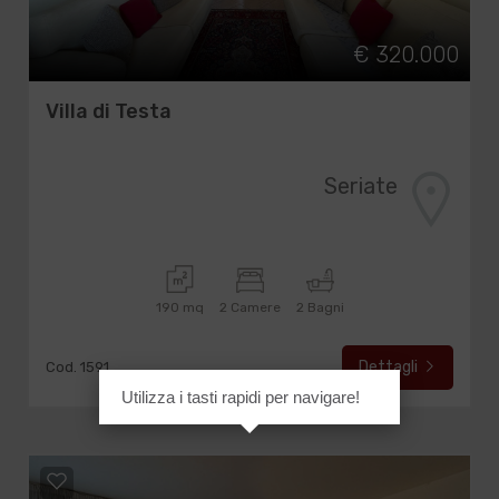
€ 320.000
Villa di Testa
Seriate
190 mq
2 Camere
2 Bagni
Dettagli
Cod. 1591
Utilizza i tasti rapidi per navigare!