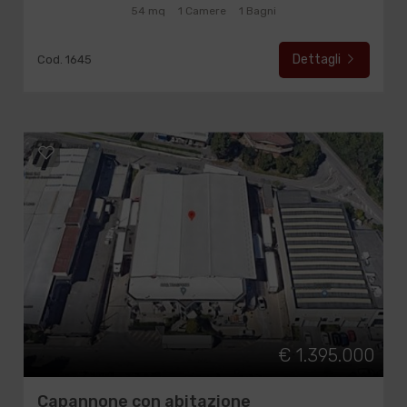
54 mq
1 Camere
1 Bagni
Dettagli
Cod. 1645
€ 1.395.000
Capannone con abitazione