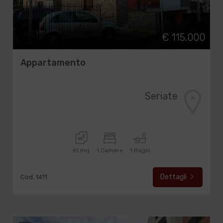
€ 115.000
Appartamento
Seriate
61 mq
1 Camere
1 Bagni
Dettagli
Cod. 1411