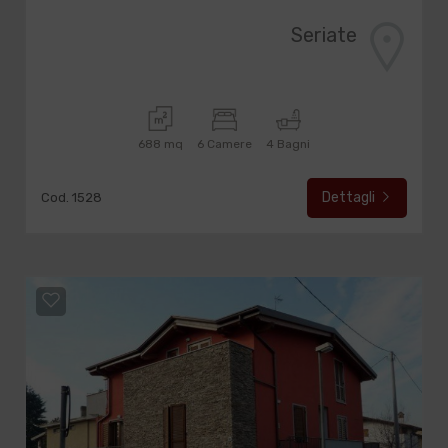
Seriate
688 mq
6 Camere
4 Bagni
Dettagli
Cod. 1528