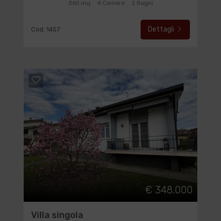
360 mq
4 Camere
2 Bagni
Dettagli
Cod. 1457
€ 348.000
Villa singola