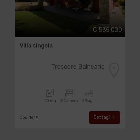
€ 535.000
Villa singola
Trescore Balneario
171 mq
3 Camere
2 Bagni
Dettagli
Cod. 1649