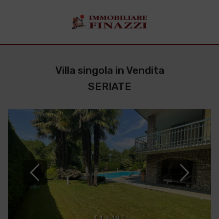
Villa singola in Vendita
SERIATE
[
1
/
1
9
]