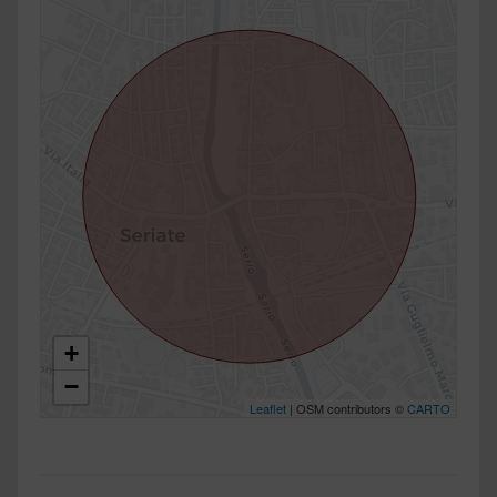
+
−
Leaflet
| OSM contributors ©
CARTO