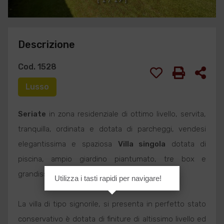
Descrizione
Cod. 1528
Lusso
Seriate
in zona residenziale di ottimo livello, servita,
tranquilla, ordinata e dotata di parcheggi, vendesi
elegantissima e spaziosa
Villa singola
dotata di
piscina, ampio giardino piantumato, tre box e
grandissima autorimessa.
Utilizza i tasti rapidi per navigare!
La villa di tipo signorile, si presenta in perfetto stato
conservativo è dotata di finiture di altissimo livello ed