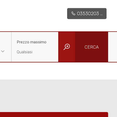
03530203 ...
Prezzo massimo
CERCA